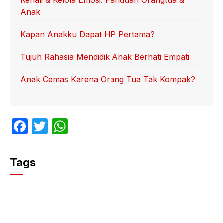
Anak
Kapan Anakku Dapat HP Pertama?
Tujuh Rahasia Mendidik Anak Berhati Empati
Anak Cemas Karena Orang Tua Tak Kompak?
F
T
W
a
w
h
c
itt
at
Tags
e
er
s
b
A
o
p
o
p