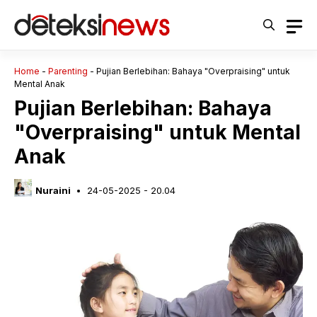
Langsung
ke
isi
Home
-
Parenting
-
Pujian Berlebihan: Bahaya "Overpraising" untuk
Mental Anak
Pujian Berlebihan: Bahaya
"Overpraising" untuk Mental
Anak
Nuraini
24-05-2025 - 20.04