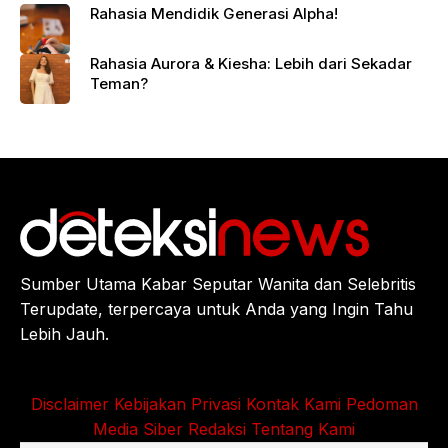
Rahasia Mendidik Generasi Alpha!
Rahasia Aurora & Kiesha: Lebih dari Sekadar
Teman?
Sumber Utama Kabar Seputar Wanita dan Selebritis
Terupdate, terpercaya untuk Anda yang Ingin Tahu
Lebih Jauh.
Disclaimer
Kebijakan Privasi
Kontak Kami
Pedoman
Media Siber
Redaksi
Tentang Kami