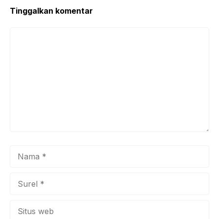
k
Tinggalkan komentar
Komentar
Nama
Surel
Situs
web