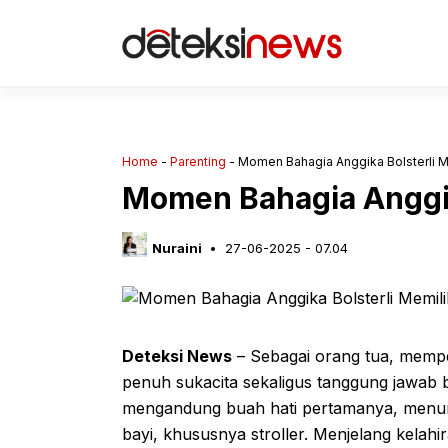
Langsung
ke
isi
Home
-
Parenting
-
Momen Bahagia Anggika Bolsterli Me
Momen Bahagia Anggika
Nuraini
27-06-2025 - 07.04
Deteksi News
– Sebagai orang tua, mempe
penuh sukacita sekaligus tanggung jawab be
mengandung buah hati pertamanya, menunju
bayi, khususnya stroller. Menjelang kelahi