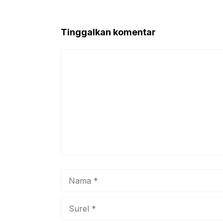
b
A
o
p
Tinggalkan komentar
o
p
k
Komentar
Nama
Surel