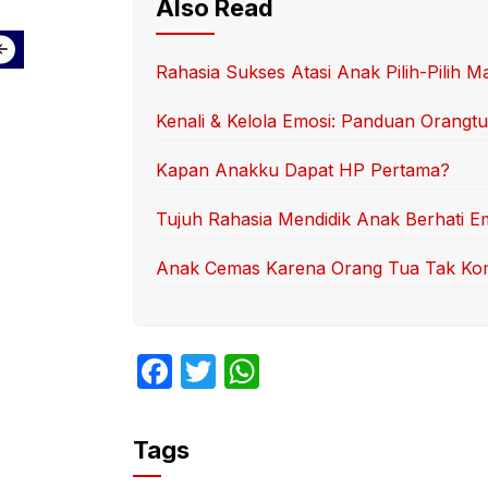
Also Read
Rahasia Sukses Atasi Anak Pilih-Pilih M
Kenali & Kelola Emosi: Panduan Orangt
Kapan Anakku Dapat HP Pertama?
Tujuh Rahasia Mendidik Anak Berhati E
Anak Cemas Karena Orang Tua Tak K
F
T
W
a
w
h
c
itt
at
Tags
e
er
s