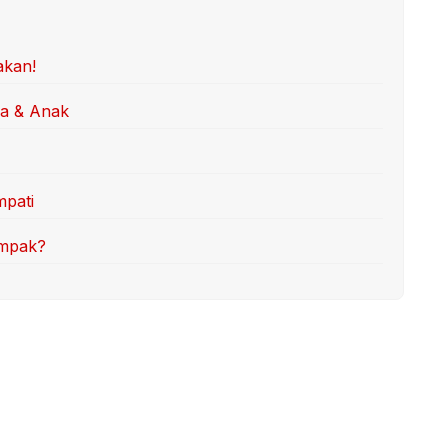
akan!
ua & Anak
mpati
ompak?