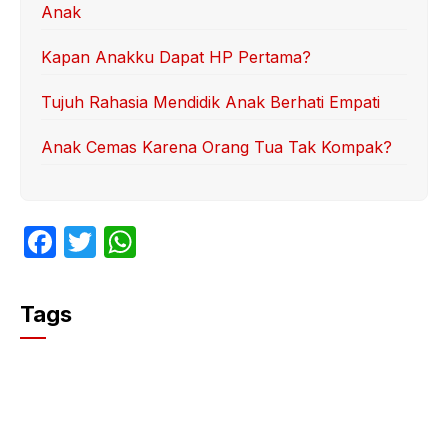
Anak
Kapan Anakku Dapat HP Pertama?
Tujuh Rahasia Mendidik Anak Berhati Empati
Anak Cemas Karena Orang Tua Tak Kompak?
F
T
W
a
w
h
c
itt
at
Tags
e
er
s
b
A
o
p
o
p