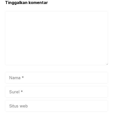
k
Tinggalkan komentar
Komentar
Nama
Surel
Situs
web