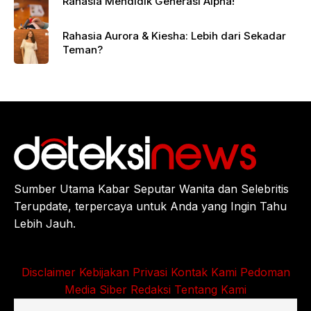
Rahasia Mendidik Generasi Alpha!
Rahasia Aurora & Kiesha: Lebih dari Sekadar
Teman?
Sumber Utama Kabar Seputar Wanita dan Selebritis
Terupdate, terpercaya untuk Anda yang Ingin Tahu
Lebih Jauh.
Disclaimer
Kebijakan Privasi
Kontak Kami
Pedoman
Media Siber
Redaksi
Tentang Kami