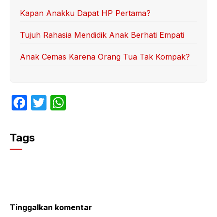
Kapan Anakku Dapat HP Pertama?
Tujuh Rahasia Mendidik Anak Berhati Empati
Anak Cemas Karena Orang Tua Tak Kompak?
F
T
W
a
w
h
c
itt
at
Tags
e
er
s
b
A
o
p
o
p
k
Tinggalkan komentar