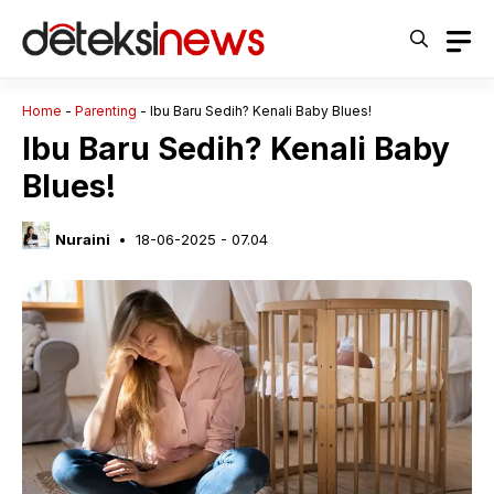
Langsung
ke
isi
Home
-
Parenting
-
Ibu Baru Sedih? Kenali Baby Blues!
Ibu Baru Sedih? Kenali Baby
Blues!
Nuraini
18-06-2025 - 07.04