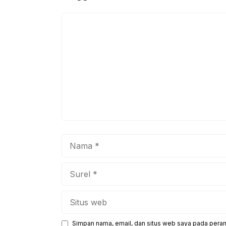
o
p
k
Komentar
Nama
Surel
Situs
web
Simpan nama, email, dan situs web saya pada peram