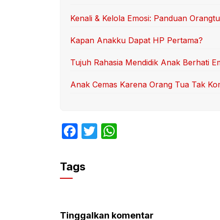
Kenali & Kelola Emosi: Panduan Orangt
Kapan Anakku Dapat HP Pertama?
Tujuh Rahasia Mendidik Anak Berhati E
Anak Cemas Karena Orang Tua Tak K
F
T
W
a
w
h
c
itt
at
Tags
e
er
s
b
A
o
p
Tinggalkan komentar