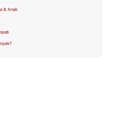
ua & Anak
mpati
ompak?