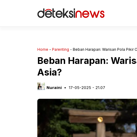
Langsung
ke
isi
Home
-
Parenting
-
Beban Harapan: Warisan Pola Pikir 
Beban Harapan: Warisa
Asia?
Nuraini
17-05-2025 - 21.07