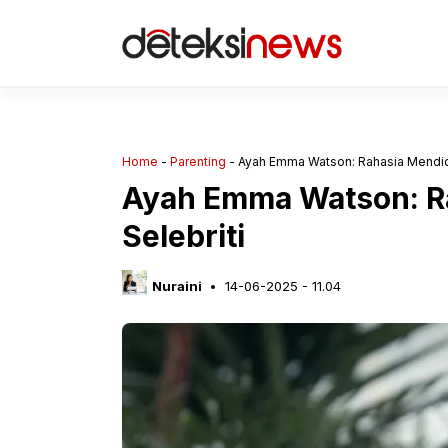
Langsung
ke
isi
Home
-
Parenting
-
Ayah Emma Watson: Rahasia Mendidi
Ayah Emma Watson: R
Selebriti
Nuraini
14-06-2025 - 11.04