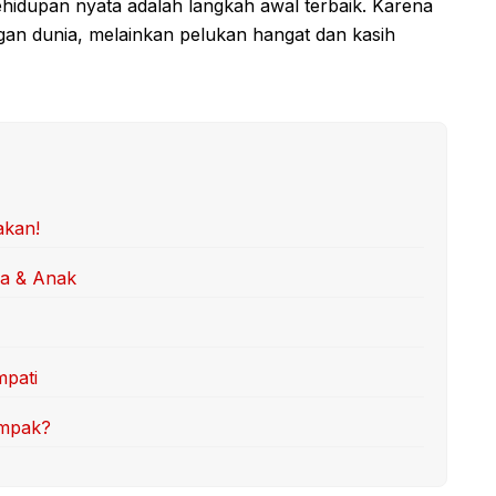
hidupan nyata adalah langkah awal terbaik. Karena
an dunia, melainkan pelukan hangat dan kasih
akan!
ua & Anak
mpati
ompak?