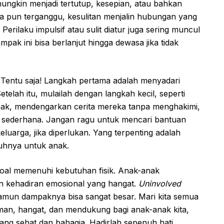
ungkin menjadi tertutup, kesepian, atau bahkan
 pun terganggu, kesulitan menjalin hubungan yang
erilaku impulsif atau sulit diatur juga sering muncul
ak ini bisa berlanjut hingga dewasa jika tidak
 Tentu saja! Langkah pertama adalah menyadari
telah itu, mulailah dengan langkah kecil, seperti
ak, mendengarkan cerita mereka tanpa menghakimi,
r sederhana. Jangan ragu untuk mencari bantuan
keluarga, jika diperlukan. Yang terpenting adalah
uhnya untuk anak.
soal memenuhi kebutuhan fisik. Anak-anak
n kehadiran emosional yang hangat.
Uninvolved
namun dampaknya bisa sangat besar. Mari kita semua
an, hangat, dan mendukung bagi anak-anak kita,
ang sehat dan bahagia. Hadirlah sepenuh hati,