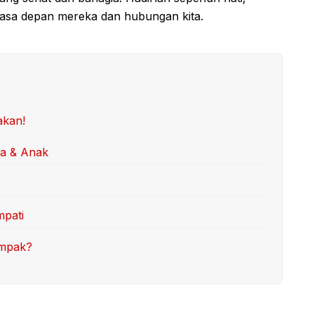
 masa depan mereka dan hubungan kita.
akan!
ua & Anak
mpati
ompak?