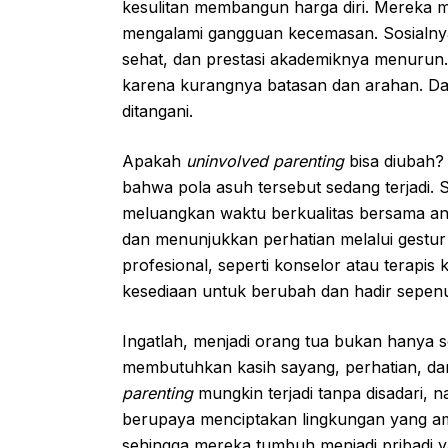
kesulitan membangun harga diri. Mereka m
mengalami gangguan kecemasan. Sosialnya
sehat, dan prestasi akademiknya menurun. P
karena kurangnya batasan dan arahan. Damp
ditangani.
Apakah
uninvolved parenting
bisa diubah?
bahwa pola asuh tersebut sedang terjadi. Se
meluangkan waktu berkualitas bersama an
dan menunjukkan perhatian melalui gestu
profesional, seperti konselor atau terapis 
kesediaan untuk berubah dan hadir sepen
Ingatlah, menjadi orang tua bukan hanya 
membutuhkan kasih sayang, perhatian, da
parenting
mungkin terjadi tanpa disadari, 
berupaya menciptakan lingkungan yang am
sehingga mereka tumbuh menjadi pribadi y