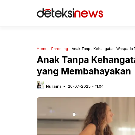
Langsung
ke
isi
Home
-
Parenting
-
Anak Tanpa Kehangatan: Waspada
Anak Tanpa Kehangat
yang Membahayakan
Nuraini
20-07-2025 - 11.04