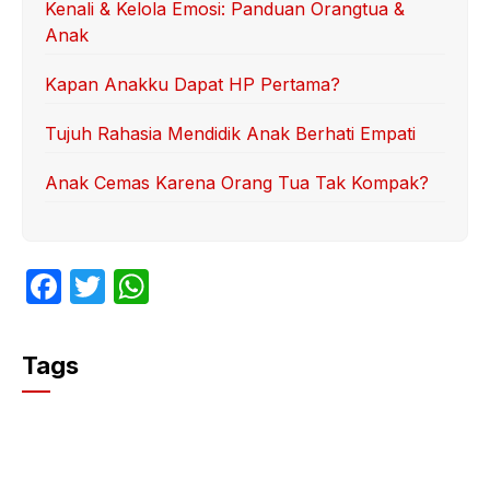
Kenali & Kelola Emosi: Panduan Orangtua &
Anak
Kapan Anakku Dapat HP Pertama?
Tujuh Rahasia Mendidik Anak Berhati Empati
Anak Cemas Karena Orang Tua Tak Kompak?
F
T
W
a
w
h
c
itt
at
Tags
e
er
s
b
A
o
p