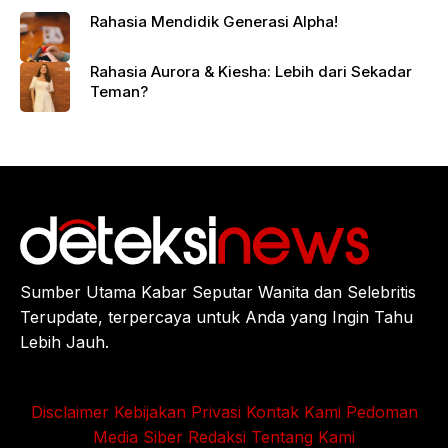
Rahasia Mendidik Generasi Alpha!
Rahasia Aurora & Kiesha: Lebih dari Sekadar
Teman?
Sumber Utama Kabar Seputar Wanita dan Selebritis
Terupdate, terpercaya untuk Anda yang Ingin Tahu
Lebih Jauh.
Disclaimer
Kebijakan Privasi
Kontak Kami
Pedoman
Media Siber
Redaksi
Tentang Kami