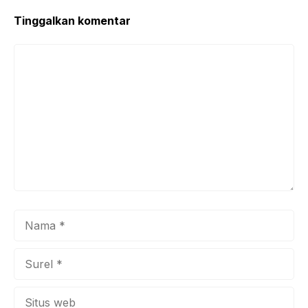
o
p
k
Tinggalkan komentar
Komentar
Nama
Surel
Situs