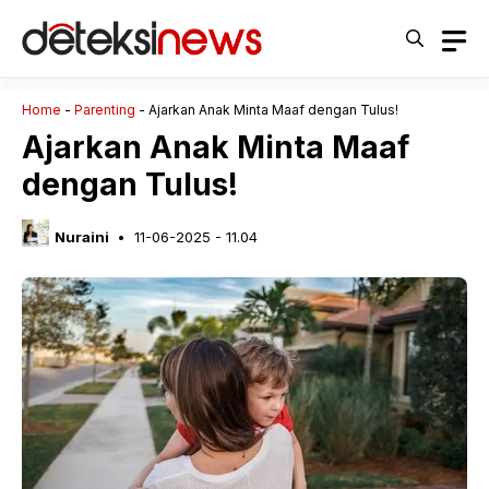
Langsung
ke
isi
Home
-
Parenting
-
Ajarkan Anak Minta Maaf dengan Tulus!
Ajarkan Anak Minta Maaf
dengan Tulus!
Nuraini
11-06-2025 - 11.04