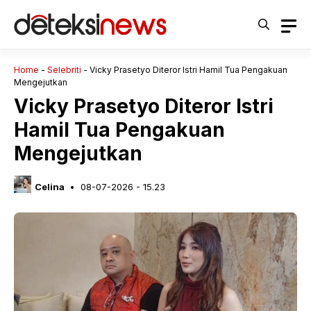
Langsung
ke
isi
Home
-
Selebriti
-
Vicky Prasetyo Diteror Istri Hamil Tua Pengakuan
Mengejutkan
Vicky Prasetyo Diteror Istri
Hamil Tua Pengakuan
Mengejutkan
Celina
08-07-2026 - 15.23