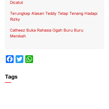
Dicatut
Terungkap Alasan Teddy Tetap Tenang Hadapi
Rizky
Catheez Buka Rahasia Ogah Buru Buru
Menikah
F
T
W
a
w
h
c
itt
at
Tags
e
er
s
b
A
o
p
o
p