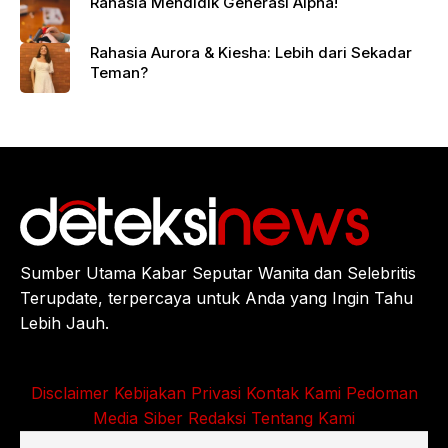
Rahasia Mendidik Generasi Alpha!
Rahasia Aurora & Kiesha: Lebih dari Sekadar
Teman?
Sumber Utama Kabar Seputar Wanita dan Selebritis
Terupdate, terpercaya untuk Anda yang Ingin Tahu
Lebih Jauh.
Disclaimer
Kebijakan Privasi
Kontak Kami
Pedoman
Media Siber
Redaksi
Tentang Kami