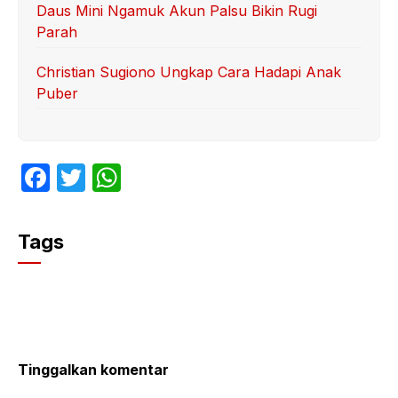
Daus Mini Ngamuk Akun Palsu Bikin Rugi
Parah
Christian Sugiono Ungkap Cara Hadapi Anak
Puber
F
T
W
a
w
h
c
itt
at
Tags
e
er
s
b
A
o
p
o
p
k
Tinggalkan komentar