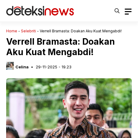
Langsung
ke
isi
Home
-
Selebriti
-
Verrell Bramasta: Doakan Aku Kuat Mengabdi!
Verrell Bramasta: Doakan
Aku Kuat Mengabdi!
Celina
29-11-2025 - 19.23