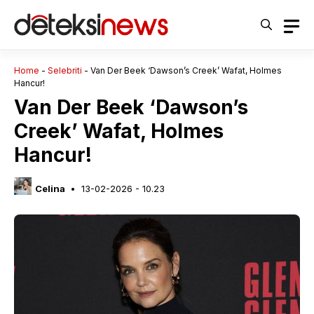
Langsung
ke
isi
Home
-
Selebriti
-
Van Der Beek ‘Dawson’s Creek’ Wafat, Holmes
Hancur!
Van Der Beek ‘Dawson’s
Creek’ Wafat, Holmes
Hancur!
Celina
13-02-2026 - 10.23