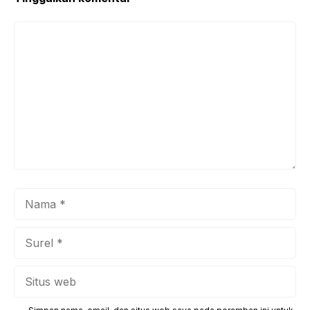
k
Komentar
Nama
Surel
Situs
web