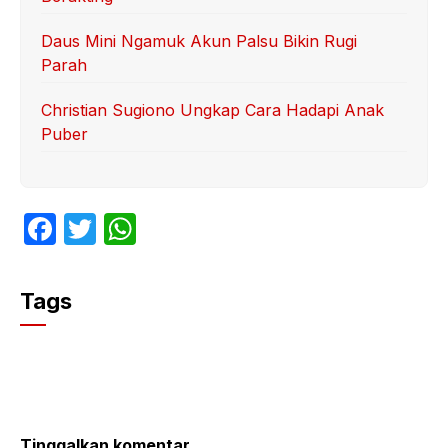
Daus Mini Ngamuk Akun Palsu Bikin Rugi
Parah
Christian Sugiono Ungkap Cara Hadapi Anak
Puber
F
T
W
a
w
h
c
itt
at
Tags
e
er
s
b
A
o
p
o
p
Tinggalkan komentar