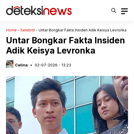
Langsung
ke
isi
Home
-
Selebriti
-
Untar Bongkar Fakta Insiden Adik Keisya Levronka
Untar Bongkar Fakta Insiden
Adik Keisya Levronka
Celina
02-07-2026 - 13.23