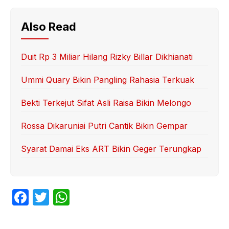
Also Read
Duit Rp 3 Miliar Hilang Rizky Billar Dikhianati
Ummi Quary Bikin Pangling Rahasia Terkuak
Bekti Terkejut Sifat Asli Raisa Bikin Melongo
Rossa Dikaruniai Putri Cantik Bikin Gempar
Syarat Damai Eks ART Bikin Geger Terungkap
F
T
W
a
w
h