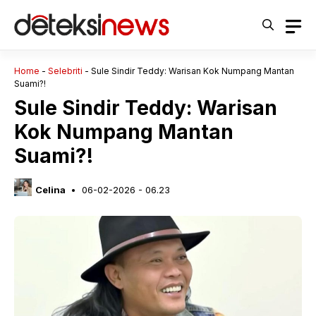
Langsung
ke
isi
Home
-
Selebriti
-
Sule Sindir Teddy: Warisan Kok Numpang Mantan
Suami?!
Sule Sindir Teddy: Warisan
Kok Numpang Mantan
Suami?!
Celina
06-02-2026 - 06.23