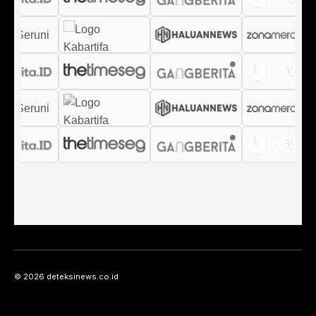
© 2026 deteksinews.co.id