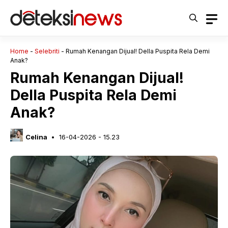
Langsung
ke
isi
Home
-
Selebriti
-
Rumah Kenangan Dijual! Della Puspita Rela Demi
Anak?
Rumah Kenangan Dijual!
Della Puspita Rela Demi
Anak?
Celina
16-04-2026 - 15.23