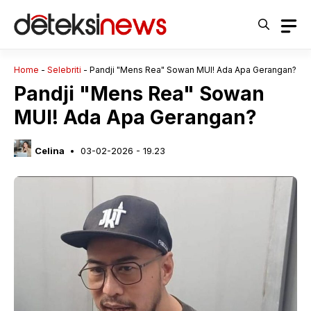
Langsung
ke
isi
Home
-
Selebriti
-
Pandji "Mens Rea" Sowan MUI! Ada Apa Gerangan?
Pandji "Mens Rea" Sowan
MUI! Ada Apa Gerangan?
Celina
03-02-2026 - 19.23