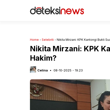
Langsung
ke
isi
Home
-
Selebriti
-
Nikita Mirzani: KPK Kantongi Bukti S
Nikita Mirzani: KPK K
Hakim?
Celina
08-10-2025 - 19.23