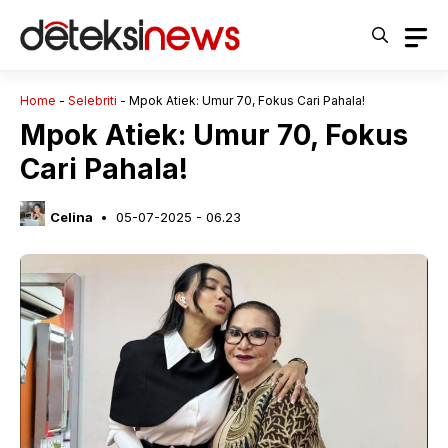
Langsung
ke
isi
Home
-
Selebriti
-
Mpok Atiek: Umur 70, Fokus Cari Pahala!
Mpok Atiek: Umur 70, Fokus
Cari Pahala!
Celina
05-07-2025 - 06.23