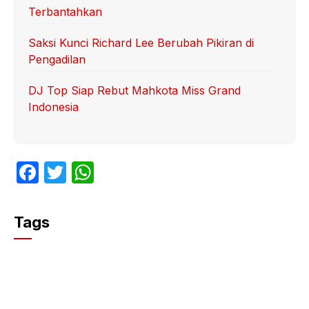
Terbantahkan
Saksi Kunci Richard Lee Berubah Pikiran di
Pengadilan
DJ Top Siap Rebut Mahkota Miss Grand
Indonesia
F
T
W
a
w
h
c
itt
at
Tags
e
er
s
b
A
o
p
o
p