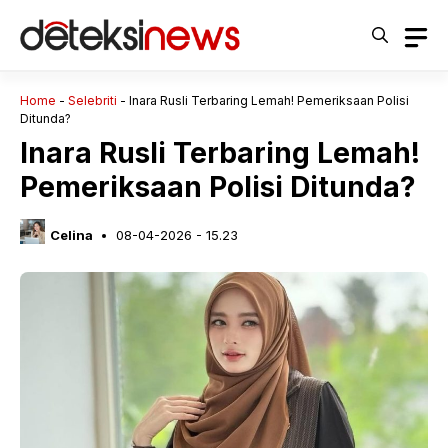
Langsung
ke
isi
Home
-
Selebriti
-
Inara Rusli Terbaring Lemah! Pemeriksaan Polisi
Ditunda?
Inara Rusli Terbaring Lemah!
Pemeriksaan Polisi Ditunda?
Celina
08-04-2026 - 15.23