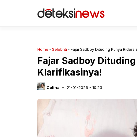
Langsung
ke
isi
Home
-
Selebriti
-
Fajar Sadboy Dituding Punya Riders Sul
Fajar Sadboy Dituding 
Klarifikasinya!
Celina
21-01-2026 - 10.23