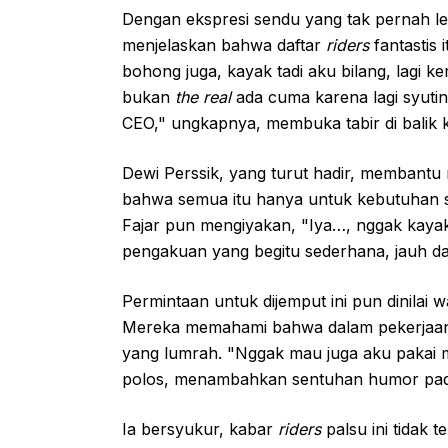
Dengan ekspresi sendu yang tak pernah lep
menjelaskan bahwa daftar
riders
fantastis
bohong juga, kayak tadi aku bilang, lagi 
bukan
the real
ada cuma karena lagi syuting 
CEO," ungkapnya, membuka tabir di balik 
Dewi Perssik, yang turut hadir, membant
bahwa semua itu hanya untuk kebutuhan s
Fajar pun mengiyakan, "Iya…, nggak kayak
pengakuan yang begitu sederhana, jauh da
Permintaan untuk dijemput ini pun dinilai 
Mereka memahami bahwa dalam pekerjaan ya
yang lumrah. "Nggak mau juga aku pakai mo
polos, menambahkan sentuhan humor pada 
Ia bersyukur, kabar
riders
palsu ini tidak 