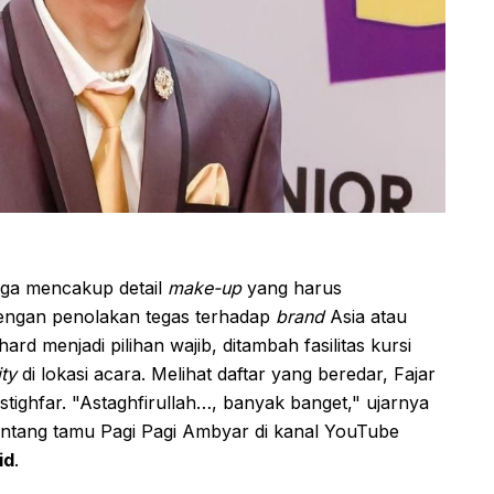
juga mencakup detail
make-up
yang harus
engan penolakan tegas terhadap
brand
Asia atau
ard menjadi pilihan wajib, ditambah fasilitas kursi
ity
di lokasi acara. Melihat daftar yang beredar, Fajar
stighfar. "Astaghfirullah…, banyak banget," ujarnya
intang tamu Pagi Pagi Ambyar di kanal YouTube
id
.