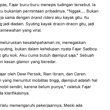
as, Fajar buru-buru menepis tudingan tersebut. Ia
 itu bukanlah permintaan pribadinya. "Nggak…. Bukan
kerja sama dengan
brand riders
aku kayak gitu. Itu
jadi diadain. Syuting kayak dracin-dracin gitu, jadi
kemewahan yang viral.
u meluruskan kesalahpahaman ini, menegaskan
yuting, bukan dalam kehidupan nyata Fajar Sadboy.
 gitu kok. Aku cuma butuh dijemput saja." Sebuah
ri kesan glamor yang beredar.
wajar oleh Dewi Perssik, Rian Ibram, dan Caren.
ng menuntut mobilitas tinggi, dijemput adalah hal
bil sendiri, karena belum punya," celetuk Fajar
klarifikasinya.
terlalu memengaruhi pekerjaannya. Meski ada