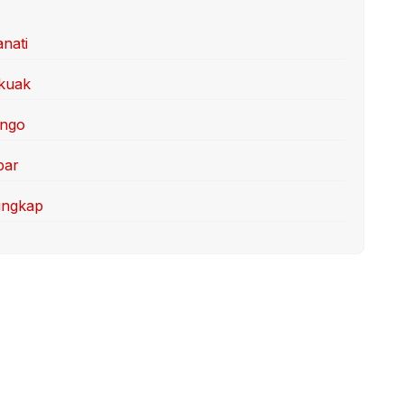
anati
rkuak
ongo
par
ungkap