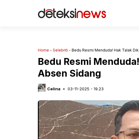
Langsung
ke
isi
Home
-
Selebriti
-
Bedu Resmi Menduda! Hak Talak Dik
Bedu Resmi Menduda! 
Absen Sidang
Celina
03-11-2025 - 19.23