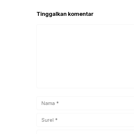
b
A
o
p
Tinggalkan komentar
o
p
k
Komentar
Nama
Surel
Situs