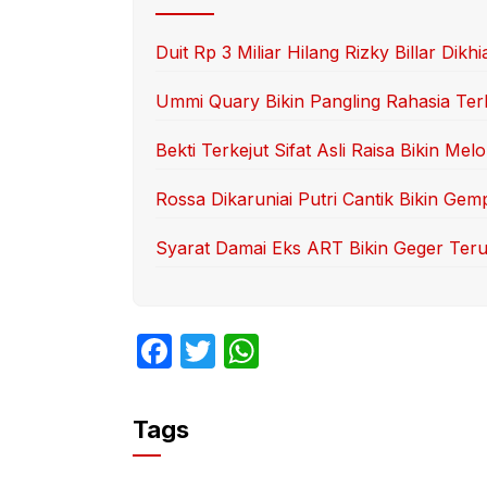
Duit Rp 3 Miliar Hilang Rizky Billar Dikhi
Ummi Quary Bikin Pangling Rahasia Te
Bekti Terkejut Sifat Asli Raisa Bikin Mel
Rossa Dikaruniai Putri Cantik Bikin Gem
Syarat Damai Eks ART Bikin Geger Ter
F
T
W
a
w
h
c
itt
at
Tags
e
er
s