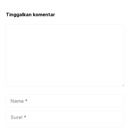
o
p
k
Tinggalkan komentar
Komentar
Nama
Surel