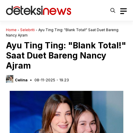
Langsung
ke
isi
Home
-
Selebriti
-
Ayu Ting Ting: "Blank Total!" Saat Duet Bareng
Nancy Ajram
Ayu Ting Ting: "Blank Total!"
Saat Duet Bareng Nancy
Ajram
Celina
08-11-2025 - 19.23