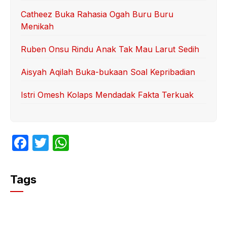
Catheez Buka Rahasia Ogah Buru Buru
Menikah
Ruben Onsu Rindu Anak Tak Mau Larut Sedih
Aisyah Aqilah Buka-bukaan Soal Kepribadian
Istri Omesh Kolaps Mendadak Fakta Terkuak
F
T
W
a
w
h
c
itt
at
Tags
e
er
s
b
A
o
p