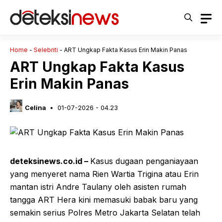
Langsung
ke
isi
Home
-
Selebriti
-
ART Ungkap Fakta Kasus Erin Makin Panas
ART Ungkap Fakta Kasus
Erin Makin Panas
Celina
01-07-2026 - 04.23
deteksinews.co.id –
Kasus dugaan penganiayaan
yang menyeret nama Rien Wartia Trigina atau Erin
mantan istri Andre Taulany oleh asisten rumah
tangga ART Hera kini memasuki babak baru yang
semakin serius Polres Metro Jakarta Selatan telah