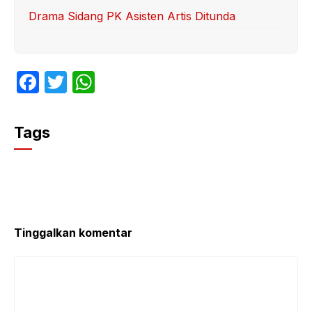
Drama Sidang PK Asisten Artis Ditunda
F
T
W
a
w
h
c
itt
at
Tags
e
er
s
b
A
o
p
o
p
k
Tinggalkan komentar
Komentar