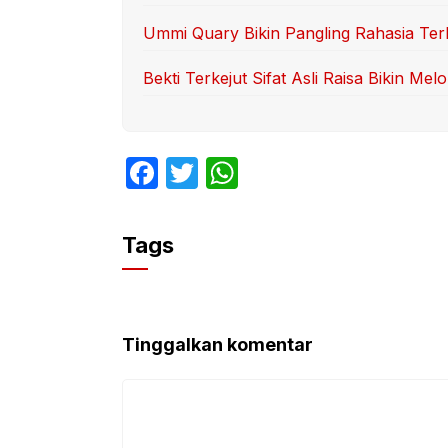
Ummi Quary Bikin Pangling Rahasia Te
Bekti Terkejut Sifat Asli Raisa Bikin Mel
F
T
W
a
w
h
c
itt
at
Tags
e
er
s
b
A
o
p
Tinggalkan komentar
o
p
k
Komentar