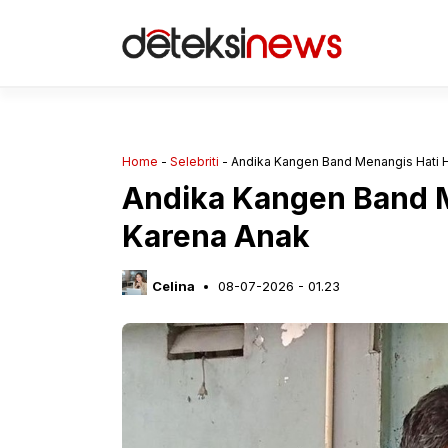
Langsung
ke
isi
Home
-
Selebriti
-
Andika Kangen Band Menangis Hati 
Andika Kangen Band 
Karena Anak
Celina
08-07-2026 - 01.23