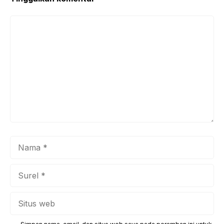
k
Komentar
Nama
Surel
Situs
web