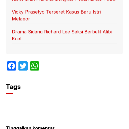
Vicky Prasetyo Terseret Kasus Baru Istri
Melapor
Drama Sidang Richard Lee Saksi Berbelit Alibi
Kuat
F
T
W
a
w
h
c
itt
at
Tags
e
er
s
b
A
o
p
o
p
Tinggalkan komentar