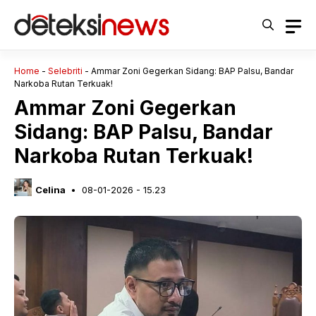
Langsung
ke
isi
Home
-
Selebriti
-
Ammar Zoni Gegerkan Sidang: BAP Palsu, Bandar
Narkoba Rutan Terkuak!
Ammar Zoni Gegerkan
Sidang: BAP Palsu, Bandar
Narkoba Rutan Terkuak!
Celina
08-01-2026 - 15.23