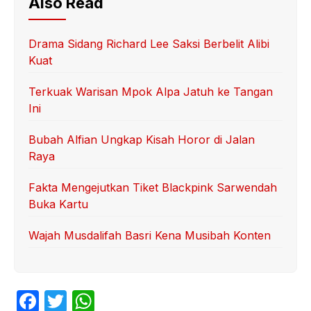
Also Read
Drama Sidang Richard Lee Saksi Berbelit Alibi
Kuat
Terkuak Warisan Mpok Alpa Jatuh ke Tangan
Ini
Bubah Alfian Ungkap Kisah Horor di Jalan
Raya
Fakta Mengejutkan Tiket Blackpink Sarwendah
Buka Kartu
Wajah Musdalifah Basri Kena Musibah Konten
F
T
W