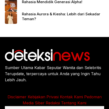
Rahasia Mendidik Generasi Alpha!
Rahasia Aurora & Kiesha: Lebih dari Sekadar
Teman?
Sumber Utama Kabar Seputar Wanita dan Selebritis
Terupdate, terpercaya untuk Anda yang Ingin Tahu
Lebih Jauh.
Disclaimer
Kebijakan Privasi
Kontak Kami
Pedoman
Media Siber
Redaksi
Tentang Kami