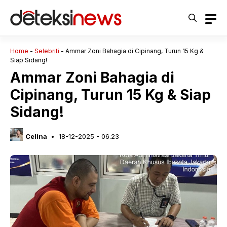
Langsung
ke
isi
Home
-
Selebriti
-
Ammar Zoni Bahagia di Cipinang, Turun 15 Kg &
Siap Sidang!
Ammar Zoni Bahagia di
Cipinang, Turun 15 Kg & Siap
Sidang!
Celina
18-12-2025 - 06.23