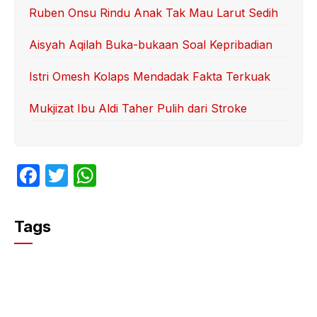
Ruben Onsu Rindu Anak Tak Mau Larut Sedih
Aisyah Aqilah Buka-bukaan Soal Kepribadian
Istri Omesh Kolaps Mendadak Fakta Terkuak
Mukjizat Ibu Aldi Taher Pulih dari Stroke
F
T
W
a
w
h
c
itt
at
Tags
e
er
s
b
A
o
p
o
p