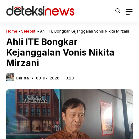
Langsung
ke
isi
Home
-
Selebriti
-
Ahli ITE Bongkar Kejanggalan Vonis Nikita Mirzani
Ahli ITE Bongkar
Kejanggalan Vonis Nikita
Mirzani
Celina
08-07-2026 - 13.23