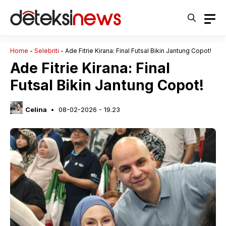
Langsung
ke
isi
Home
-
Selebriti
-
Ade Fitrie Kirana: Final Futsal Bikin Jantung Copot!
Ade Fitrie Kirana: Final
Futsal Bikin Jantung Copot!
Celina
08-02-2026 - 19.23