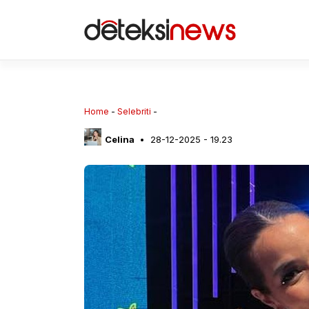
Langsung
ke
isi
Home
-
Selebriti
-
Celina
28-12-2025 - 19.23