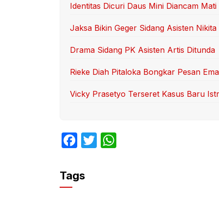
Identitas Dicuri Daus Mini Diancam Mati
Jaksa Bikin Geger Sidang Asisten Nikita
Drama Sidang PK Asisten Artis Ditunda
Rieke Diah Pitaloka Bongkar Pesan Ema
Vicky Prasetyo Terseret Kasus Baru Ist
F
T
W
a
w
h
c
itt
at
Tags
e
er
s
b
A
o
p