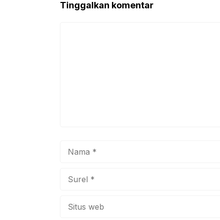
Tinggalkan komentar
o
p
k
Komentar
Nama
Surel
Situs
web