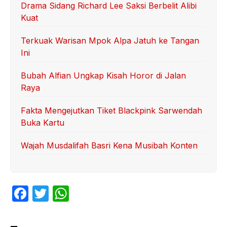
Drama Sidang Richard Lee Saksi Berbelit Alibi
Kuat
Terkuak Warisan Mpok Alpa Jatuh ke Tangan
Ini
Bubah Alfian Ungkap Kisah Horor di Jalan
Raya
Fakta Mengejutkan Tiket Blackpink Sarwendah
Buka Kartu
Wajah Musdalifah Basri Kena Musibah Konten
F
T
W
a
w
h
c
itt
at