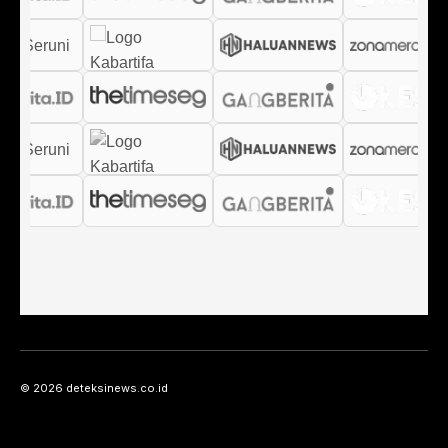
© 2026 deteksinews.co.id