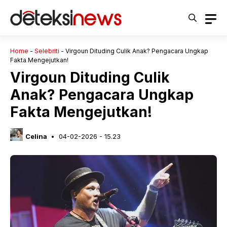
Langsung
ke
isi
Home
-
Selebriti
-
Virgoun Dituding Culik Anak? Pengacara Ungkap
Fakta Mengejutkan!
Virgoun Dituding Culik
Anak? Pengacara Ungkap
Fakta Mengejutkan!
Celina
04-02-2026 - 15.23