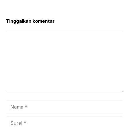
o
p
o
p
k
Tinggalkan komentar
Komentar
Nama
Surel