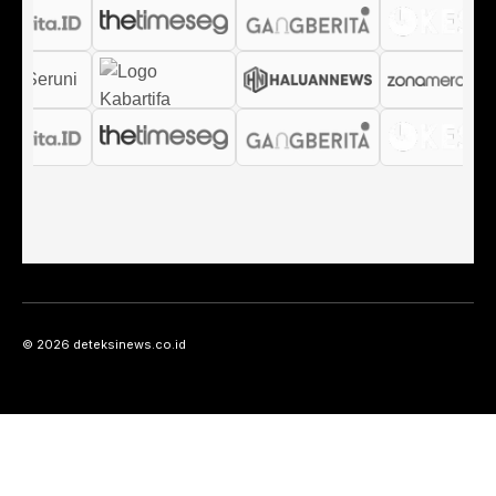
© 2026 deteksinews.co.id