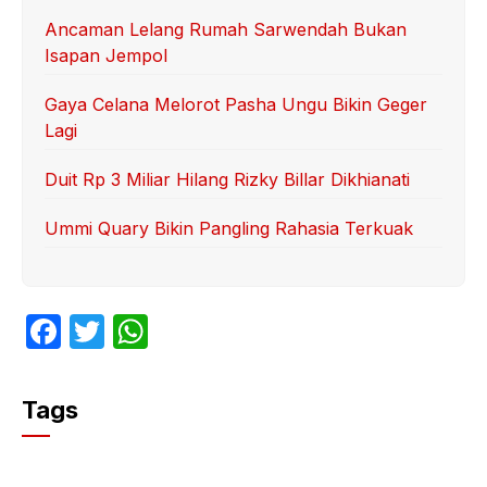
Ancaman Lelang Rumah Sarwendah Bukan
Isapan Jempol
Gaya Celana Melorot Pasha Ungu Bikin Geger
Lagi
Duit Rp 3 Miliar Hilang Rizky Billar Dikhianati
Ummi Quary Bikin Pangling Rahasia Terkuak
F
T
W
a
w
h
c
itt
at
Tags
e
er
s
b
A