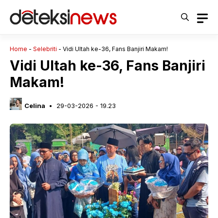
Langsung
ke
isi
Home
-
Selebriti
-
Vidi Ultah ke-36, Fans Banjiri Makam!
Vidi Ultah ke-36, Fans Banjiri
Makam!
Celina
29-03-2026 - 19.23