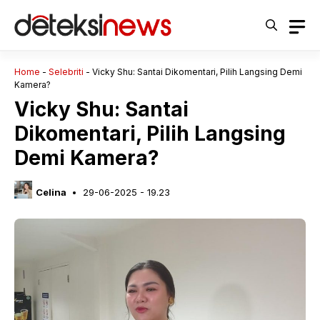
Langsung
ke
isi
Home
-
Selebriti
-
Vicky Shu: Santai Dikomentari, Pilih Langsing Demi
Kamera?
Vicky Shu: Santai
Dikomentari, Pilih Langsing
Demi Kamera?
Celina
29-06-2025 - 19.23