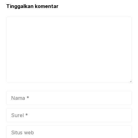
k
Tinggalkan komentar
Komentar
Nama
Surel
Situs
web