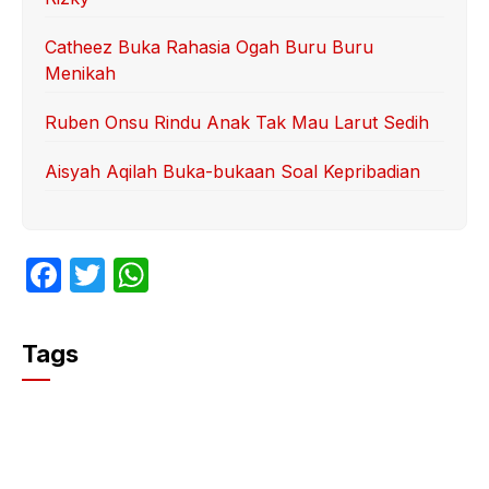
Catheez Buka Rahasia Ogah Buru Buru
Menikah
Ruben Onsu Rindu Anak Tak Mau Larut Sedih
Aisyah Aqilah Buka-bukaan Soal Kepribadian
F
T
W
a
w
h
c
itt
at
Tags
e
er
s
b
A
o
p
o
p