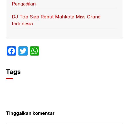
Pengadilan
DJ Top Siap Rebut Mahkota Miss Grand
Indonesia
F
T
W
a
w
h
c
itt
at
Tags
e
er
s
b
A
o
p
o
p
k
Tinggalkan komentar
Komentar