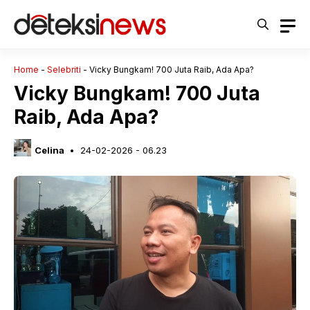
Langsung
ke
isi
Home
-
Selebriti
-
Vicky Bungkam! 700 Juta Raib, Ada Apa?
Vicky Bungkam! 700 Juta
Raib, Ada Apa?
Celina
24-02-2026 - 06.23