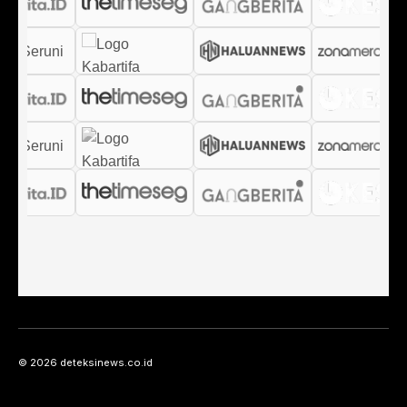
© 2026 deteksinews.co.id