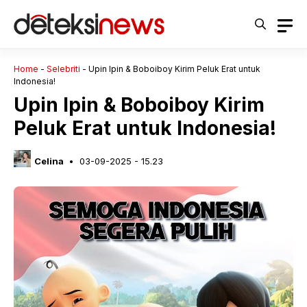
Langsung
ke
isi
Home
-
Selebriti
-
Upin Ipin & Boboiboy Kirim Peluk Erat untuk
Indonesia!
Upin Ipin & Boboiboy Kirim
Peluk Erat untuk Indonesia!
Celina
03-09-2025 - 15.23