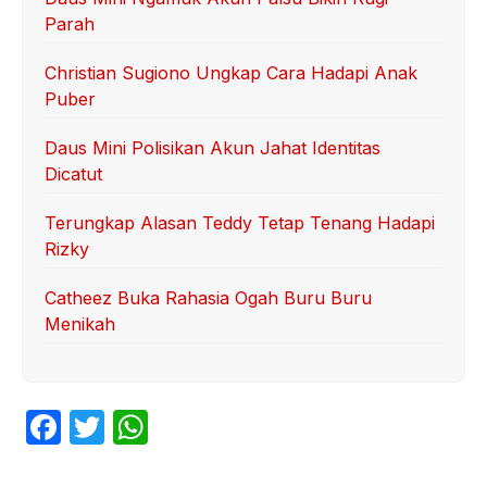
Parah
Christian Sugiono Ungkap Cara Hadapi Anak
Puber
Daus Mini Polisikan Akun Jahat Identitas
Dicatut
Terungkap Alasan Teddy Tetap Tenang Hadapi
Rizky
Catheez Buka Rahasia Ogah Buru Buru
Menikah
F
T
W
a
w
h