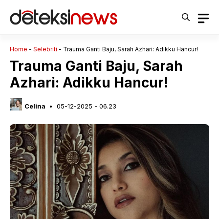
Langsung
ke
isi
Home
-
Selebriti
-
Trauma Ganti Baju, Sarah Azhari: Adikku Hancur!
Trauma Ganti Baju, Sarah
Azhari: Adikku Hancur!
Celina
05-12-2025 - 06.23