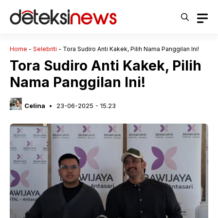
Langsung
ke
isi
Home
-
Selebriti
-
Tora Sudiro Anti Kakek, Pilih Nama Panggilan Ini!
Tora Sudiro Anti Kakek, Pilih
Nama Panggilan Ini!
Celina
23-06-2025 - 15.23