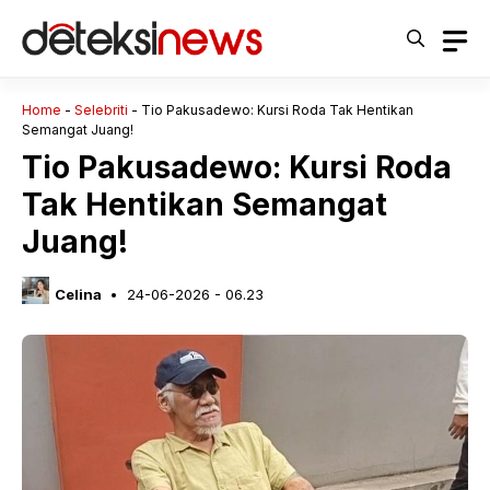
Langsung
ke
isi
Home
-
Selebriti
-
Tio Pakusadewo: Kursi Roda Tak Hentikan
Semangat Juang!
Tio Pakusadewo: Kursi Roda
Tak Hentikan Semangat
Juang!
Celina
24-06-2026 - 06.23