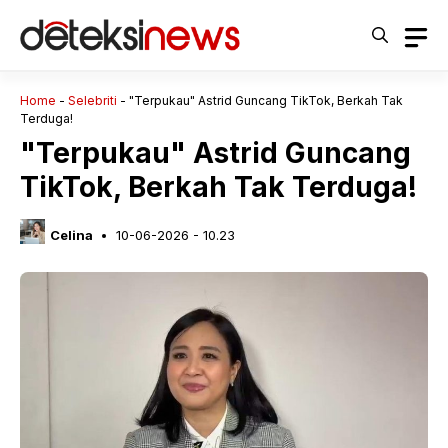
Langsung
ke
isi
Home
-
Selebriti
-
"Terpukau" Astrid Guncang TikTok, Berkah Tak
Terduga!
"Terpukau" Astrid Guncang
TikTok, Berkah Tak Terduga!
Celina
10-06-2026 - 10.23