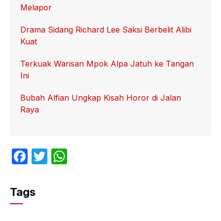
Melapor
Drama Sidang Richard Lee Saksi Berbelit Alibi
Kuat
Terkuak Warisan Mpok Alpa Jatuh ke Tangan
Ini
Bubah Alfian Ungkap Kisah Horor di Jalan
Raya
F
T
W
a
w
h
c
itt
at
Tags
e
er
s
b
A