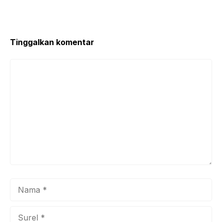
o
p
o
p
k
Tinggalkan komentar
Komentar
Nama
Surel