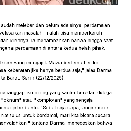
ng sudah melebar dan belum ada sinyal perdamaian
enyelesaikan masalah, malah bisa memperkeruh
atian kliennya. Ia menambahkan bahwa hingga saat
ngenai perdamaian di antara kedua belah pihak.
 Insan yang mengajak Mawa bertemu berdua.
 keberatan jika hanya berdua saja," jelas Darma
rta Barat, Senin (22/12/2025).
menanggapi isu miring yang santer beredar, diduga
a "oknum" atau "komplotan" yang sengaja
ui jalan buntu. "Sebut saja siapa, jangan main
niat tulus untuk berdamai, mari kita bicara secara
 menyalahkan," tantang Darma, menegaskan bahwa