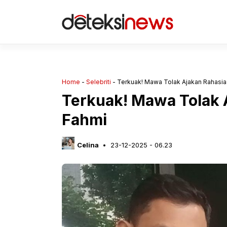
Langsung
ke
isi
Home
-
Selebriti
-
Terkuak! Mawa Tolak Ajakan Rahasia
Terkuak! Mawa Tolak 
Fahmi
Celina
23-12-2025 - 06.23