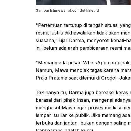
Gambar Istimewa : akcdn.detik.net.id
"Pertemuan tertutup di tengah situasi ya
resmi, justru dikhawatirkan tidak akan m
suasana," ujar Darma, menyoroti kehati-h
ini, belum ada arah pembicaraan resmi me
"Memang ada pesan WhatsApp dari pihak
Namun, Mawa menolak tegas karena merasa
Praja Pratama saat ditemui di Grogol, Jaka
Tak hanya itu, Darma juga bereaksi keras 
berasal dari pihak Insan, mengenai adany
menghasut Mawa agar proses mediasi menem
lempar isu liar ke publik. Jika memang ada 
terbuka dan jantan, bukan dengan saling
transparansi adalah kunci.