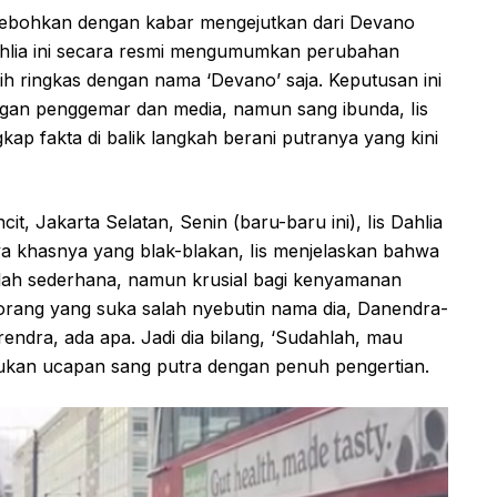
ihebohkan dengan kabar mengejutkan dari Devano
Dahlia ini secara resmi mengumumkan perubahan
ih ringkas dengan nama ‘Devano’ saja. Keputusan ini
ngan penggemar dan media, namun sang ibunda, Iis
ap fakta di balik langkah berani putranya yang kini
t, Jakarta Selatan, Senin (baru-baru ini), Iis Dahlia
 khasnya yang blak-blakan, Iis menjelaskan bahwa
atlah sederhana, namun krusial bagi kenyamanan
orang yang suka salah nyebutin nama dia, Danendra-
ndra, ada apa. Jadi dia bilang, ‘Sudahlah, mau
nirukan ucapan sang putra dengan penuh pengertian.