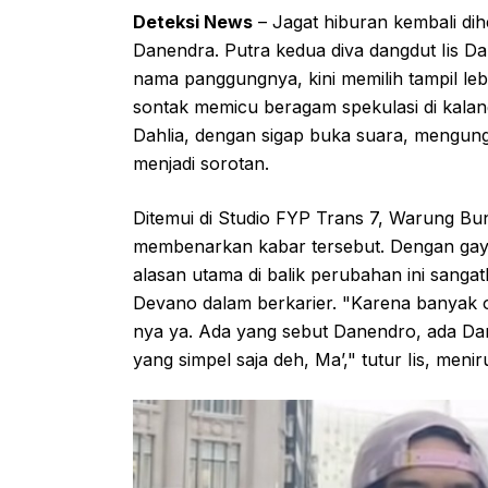
Deteksi News
– Jagat hiburan kembali d
Danendra. Putra kedua diva dangdut Iis 
nama panggungnya, kini memilih tampil leb
sontak memicu beragam spekulasi di kala
Dahlia, dengan sigap buka suara, mengungk
menjadi sorotan.
Ditemui di Studio FYP Trans 7, Warung Bunci
membenarkan kabar tersebut. Dengan gaya
alasan utama di balik perubahan ini sang
Devano dalam berkarier. "Karena banyak 
nya ya. Ada yang sebut Danendro, ada Dare
yang simpel saja deh, Ma’," tutur Iis, me