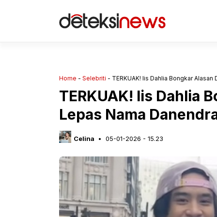
Langsung
ke
isi
Home
-
Selebriti
-
TERKUAK! Iis Dahlia Bongkar Alasa
TERKUAK! Iis Dahlia 
Lepas Nama Danendra
Celina
05-01-2026 - 15.23