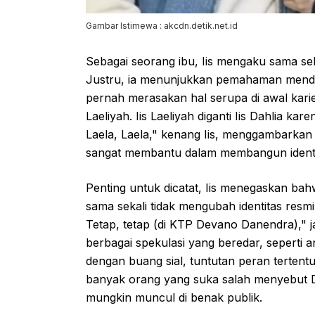
Gambar Istimewa : akcdn.detik.net.id
Sebagai seorang ibu, Iis mengaku sama s
Justru, ia menunjukkan pemahaman menda
pernah merasakan hal serupa di awal kari
Laeliyah. Iis Laeliyah diganti Iis Dahlia k
Laela, Laela," kenang Iis, menggambarkan
sangat membantu dalam membangun identitas
Penting untuk dicatat, Iis menegaskan b
sama sekali tidak mengubah identitas res
Tetap, tetap (di KTP Devano Danendra)," 
berbagai spekulasi yang beredar, seperti 
dengan buang sial, tuntutan peran tertent
banyak orang yang suka salah menyebut D
mungkin muncul di benak publik.