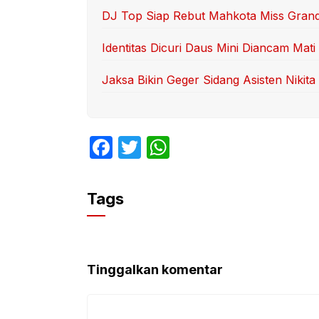
DJ Top Siap Rebut Mahkota Miss Grand
Identitas Dicuri Daus Mini Diancam Mati
Jaksa Bikin Geger Sidang Asisten Nikita
F
T
W
a
w
h
c
itt
at
Tags
e
er
s
b
A
o
p
Tinggalkan komentar
o
p
k
Komentar