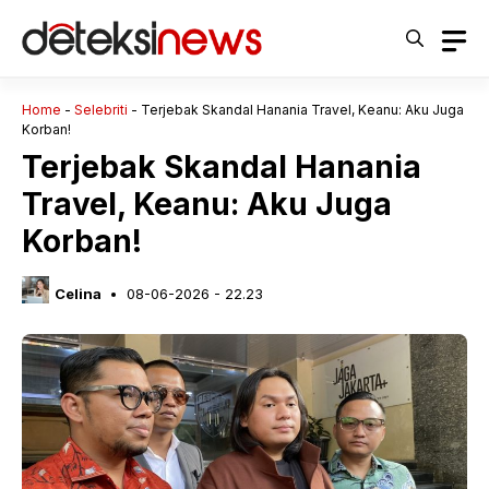
Langsung
ke
isi
Home
-
Selebriti
-
Terjebak Skandal Hanania Travel, Keanu: Aku Juga
Korban!
Terjebak Skandal Hanania
Travel, Keanu: Aku Juga
Korban!
Celina
08-06-2026 - 22.23