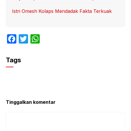
Istri Omesh Kolaps Mendadak Fakta Terkuak
F
T
W
a
w
h
c
itt
at
Tags
e
er
s
b
A
o
p
o
p
k
Tinggalkan komentar
Komentar