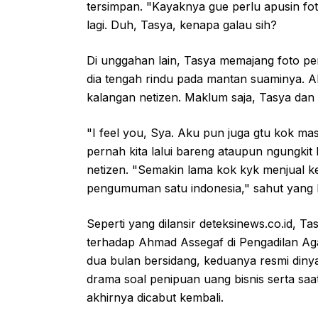
tersimpan. "Kayaknya gue perlu apusin fot
lagi. Duh, Tasya, kenapa galau sih?
Di unggahan lain, Tasya memajang foto pe
dia tengah rindu pada mantan suaminya. Ak
kalangan netizen. Maklum saja, Tasya dan
"I feel you, Sya. Aku pun juga gtu kok ma
pernah kita lalui bareng ataupun ngungki
netizen. "Semakin lama kok kyk menjual k
pengumuman satu indonesia," sahut yang l
Seperti yang dilansir deteksinews.co.id, 
terhadap Ahmad Assegaf di Pengadilan Ag
dua bulan bersidang, keduanya resmi diny
drama soal penipuan uang bisnis serta s
akhirnya dicabut kembali.