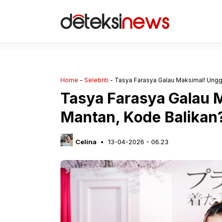
Langsung
ke
isi
Home
-
Selebriti
-
Tasya Farasya Galau Maksimal! Ungg
Tasya Farasya Galau 
Mantan, Kode Balikan
Celina
13-04-2026 - 06.23