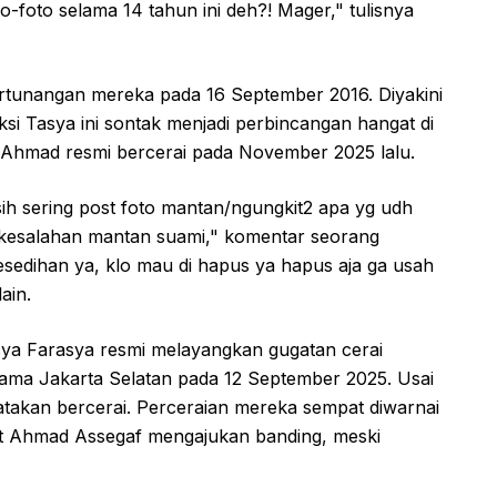
o-foto selama 14 tahun ini deh?! Mager," tulisnya
rtunangan mereka pada 16 September 2016. Diyakini
si Tasya ini sontak menjadi perbincangan hangat di
 Ahmad resmi bercerai pada November 2025 lalu.
sih sering post foto mantan/ngungkit2 apa yg udh
t kesalahan mantan suami," komentar seorang
esedihan ya, klo mau di hapus ya hapus aja ga usah
ain.
Tasya Farasya resmi melayangkan gugatan cerai
ama Jakarta Selatan pada 12 September 2025. Usai
atakan bercerai. Perceraian mereka sempat diwarnai
aat Ahmad Assegaf mengajukan banding, meski