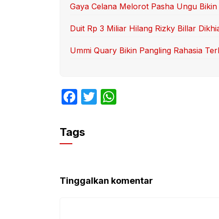
Gaya Celana Melorot Pasha Ungu Bikin 
Duit Rp 3 Miliar Hilang Rizky Billar Dikhi
Ummi Quary Bikin Pangling Rahasia Te
F
T
W
a
w
h
c
itt
at
Tags
e
er
s
b
A
o
p
Tinggalkan komentar
o
p
k
Komentar