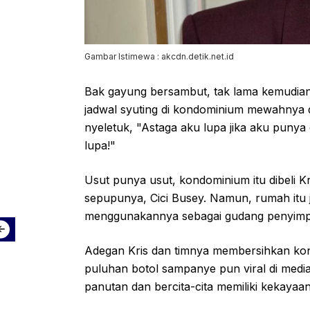
Gambar Istimewa : akcdn.detik.net.id
Bak gayung bersambut, tak lama kemudian
jadwal syuting di kondominium mewahnya di 
nyeletuk, "Astaga aku lupa jika aku punya
lupa!"
Usut punya usut, kondominium itu dibeli K
sepupunya, Cici Busey. Namun, rumah itu j
menggunakannya sebagai gudang penyimpa
Adegan Kris dan timnya membersihkan k
puluhan botol sampanye pun viral di media
panutan dan bercita-cita memiliki kekayaa