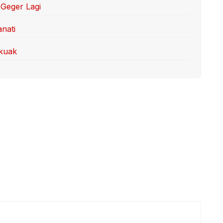
Geger Lagi
anati
rkuak