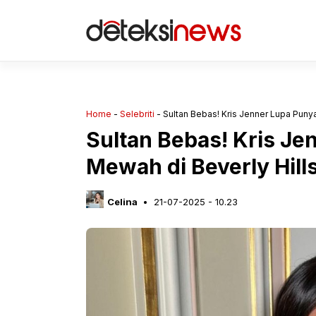
Langsung
ke
isi
Home
-
Selebriti
-
Sultan Bebas! Kris Jenner Lupa Puny
Sultan Bebas! Kris J
Mewah di Beverly Hill
Celina
21-07-2025 - 10.23