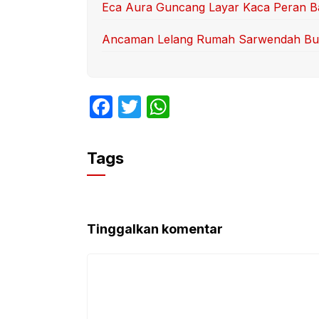
Eca Aura Guncang Layar Kaca Peran B
Ancaman Lelang Rumah Sarwendah Bu
F
T
W
a
w
h
c
itt
at
Tags
e
er
s
b
A
o
p
Tinggalkan komentar
o
p
k
Komentar