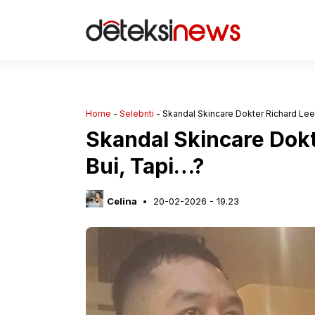
Langsung
ke
isi
Home
-
Selebriti
-
Skandal Skincare Dokter Richard Lee:
Skandal Skincare Dokt
Bui, Tapi…?
Celina
20-02-2026 - 19.23