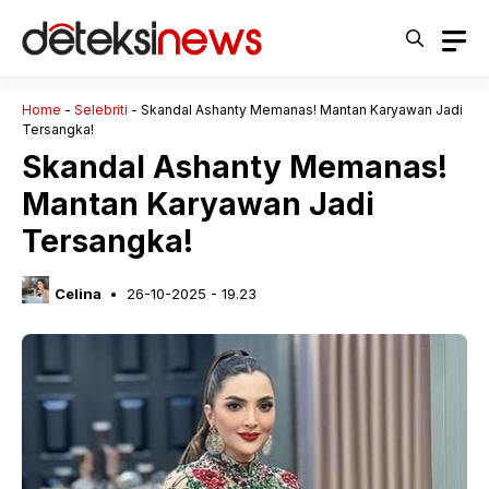
Langsung
ke
isi
Home
-
Selebriti
-
Skandal Ashanty Memanas! Mantan Karyawan Jadi
Tersangka!
Skandal Ashanty Memanas!
Mantan Karyawan Jadi
Tersangka!
Celina
26-10-2025 - 19.23