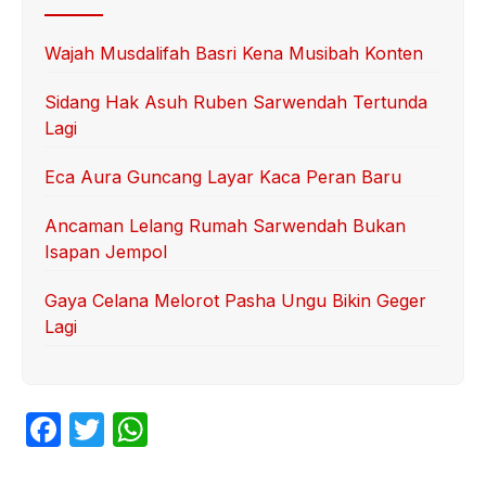
Wajah Musdalifah Basri Kena Musibah Konten
Sidang Hak Asuh Ruben Sarwendah Tertunda
Lagi
Eca Aura Guncang Layar Kaca Peran Baru
Ancaman Lelang Rumah Sarwendah Bukan
Isapan Jempol
Gaya Celana Melorot Pasha Ungu Bikin Geger
Lagi
F
T
W
a
w
h