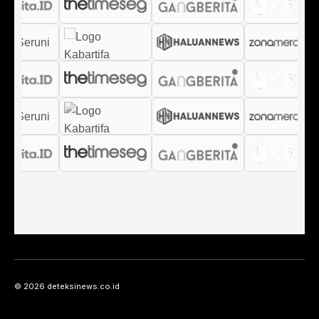
© 2026 deteksinews.co.id