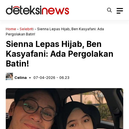
Langsung
ke
isi
Home
-
Selebriti
-
Sienna Lepas Hijab, Ben Kasyafani: Ada
Pergolakan Batin!
Sienna Lepas Hijab, Ben
Kasyafani: Ada Pergolakan
Batin!
Celina
07-04-2026 - 06.23