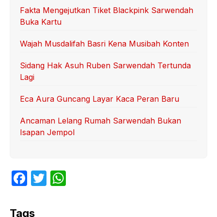
Fakta Mengejutkan Tiket Blackpink Sarwendah
Buka Kartu
Wajah Musdalifah Basri Kena Musibah Konten
Sidang Hak Asuh Ruben Sarwendah Tertunda
Lagi
Eca Aura Guncang Layar Kaca Peran Baru
Ancaman Lelang Rumah Sarwendah Bukan
Isapan Jempol
F
T
W
a
w
h
c
itt
at
Tags