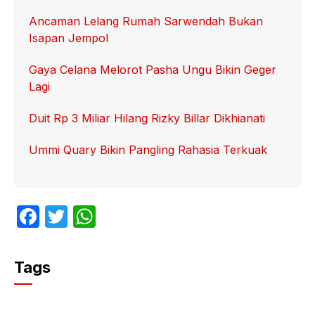
Ancaman Lelang Rumah Sarwendah Bukan
Isapan Jempol
Gaya Celana Melorot Pasha Ungu Bikin Geger
Lagi
Duit Rp 3 Miliar Hilang Rizky Billar Dikhianati
Ummi Quary Bikin Pangling Rahasia Terkuak
F
T
W
a
w
h
c
itt
at
Tags
e
er
s
b
A