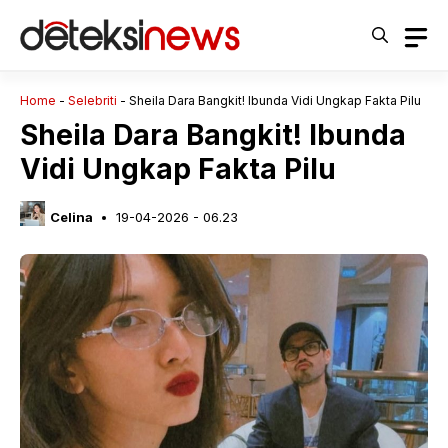
Langsung
ke
isi
Home
-
Selebriti
-
Sheila Dara Bangkit! Ibunda Vidi Ungkap Fakta Pilu
Sheila Dara Bangkit! Ibunda
Vidi Ungkap Fakta Pilu
Celina
19-04-2026 - 06.23