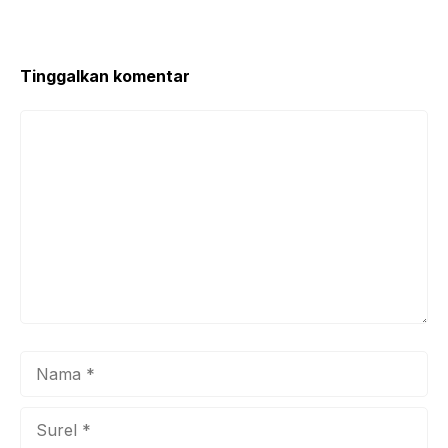
o
p
o
p
k
Tinggalkan komentar
Komentar
Nama
Surel