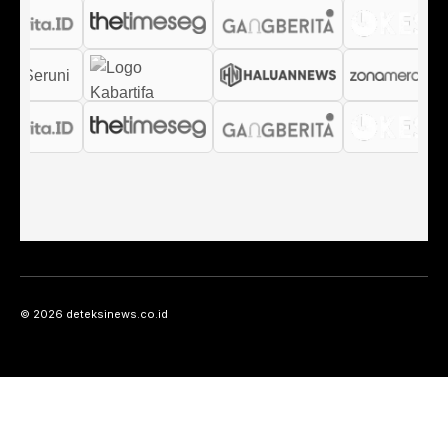
© 2026 deteksinews.co.id