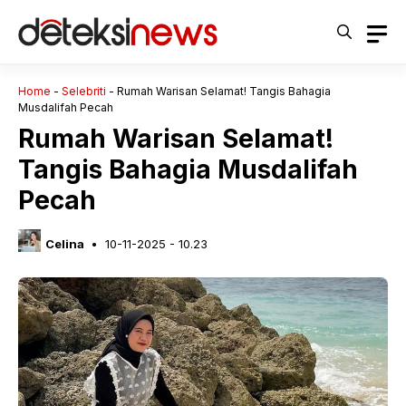
Langsung
ke
isi
Home
-
Selebriti
-
Rumah Warisan Selamat! Tangis Bahagia
Musdalifah Pecah
Rumah Warisan Selamat!
Tangis Bahagia Musdalifah
Pecah
Celina
10-11-2025 - 10.23