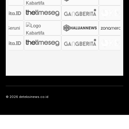
© 2026 deteksinews.co.id