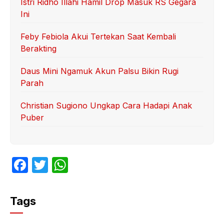
Istri Ridho Illahi Hamil Drop Masuk RS Gegara
Ini
Feby Febiola Akui Tertekan Saat Kembali
Berakting
Daus Mini Ngamuk Akun Palsu Bikin Rugi
Parah
Christian Sugiono Ungkap Cara Hadapi Anak
Puber
F
T
W
a
w
h
c
itt
at
Tags
e
er
s