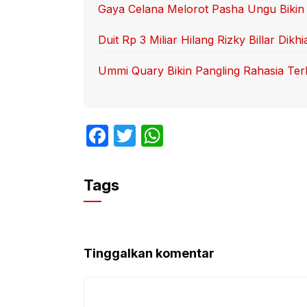
Gaya Celana Melorot Pasha Ungu Bikin 
Duit Rp 3 Miliar Hilang Rizky Billar Dikhi
Ummi Quary Bikin Pangling Rahasia Te
F
T
W
a
w
h
c
itt
at
Tags
e
er
s
b
A
o
p
Tinggalkan komentar
o
p
k
Komentar