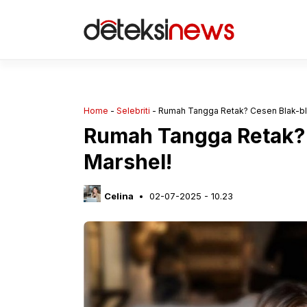
Langsung
ke
isi
Home
-
Selebriti
-
Rumah Tangga Retak? Cesen Blak-bl
Rumah Tangga Retak? 
Marshel!
Celina
02-07-2025 - 10.23