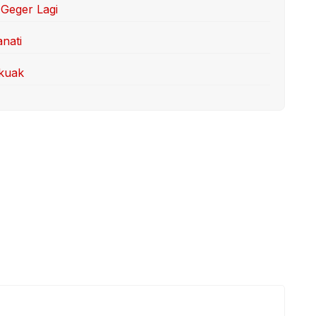
Geger Lagi
anati
rkuak