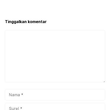
o
p
o
p
k
Tinggalkan komentar
Komentar
Nama
Surel