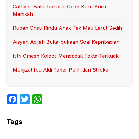
Catheez Buka Rahasia Ogah Buru Buru
Menikah
Ruben Onsu Rindu Anak Tak Mau Larut Sedih
Aisyah Aqilah Buka-bukaan Soal Kepribadian
Istri Omesh Kolaps Mendadak Fakta Terkuak
Mukjizat Ibu Aldi Taher Pulih dari Stroke
F
T
W
a
w
h
c
itt
at
Tags
e
er
s
b
A