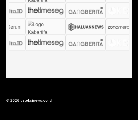
© 2026 deteksinews.co.id